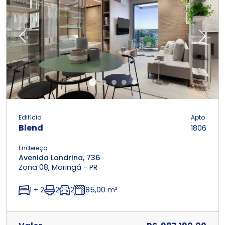
Previous
Next
Edifício
Apto
Blend
1806
Endereço
Avenida Londrina, 736
Zona 08, Maringá - PR
1 + 2
2
2
85,00 m²