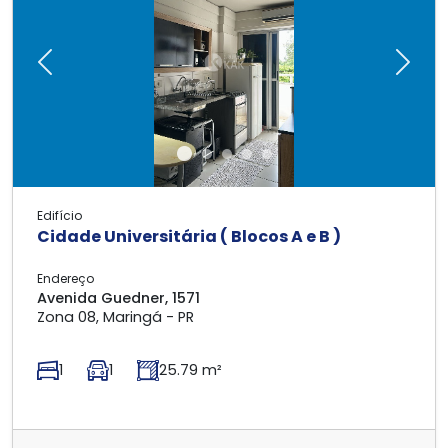
Previous
Next
Edifício
Cidade Universitária ( Blocos A e B )
Endereço
Avenida Guedner, 1571
Zona 08, Maringá - PR
1
1
25.79 m²