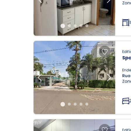
Previous
Next
Zona
Edifí
Spa
Ende
Rua
Previous
Next
Zona
Edifí