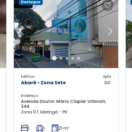
Destaque
Next
Previous
Next
Edifício
Apto
Abaré - Zona Sete
301
Endereço
Avenida Doutor Mário Clapier Urbinati,
344
Zona 07, Maringá - PR
1
1
21 m²