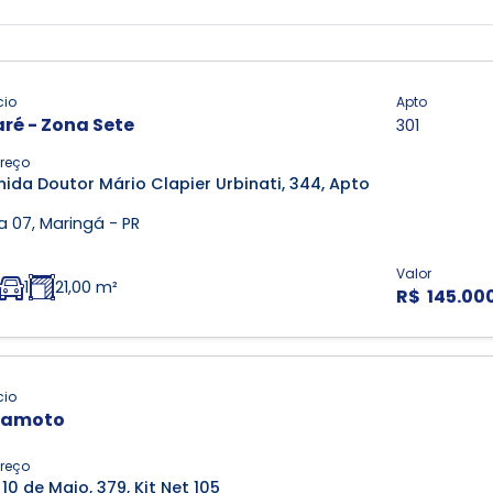
cio
Apto
ré - Zona Sete
301
reço
ida Doutor Mário Clapier Urbinati, 344, Apto
 07, Maringá - PR
Valor
1
21,00 m²
R$ 145.00
cio
yamoto
reço
10 de Maio, 379, Kit Net 105