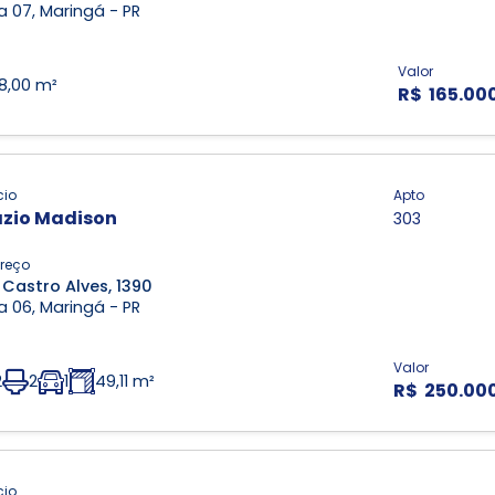
 07, Maringá - PR
Valor
18,00 m²
R$ 165.00
cio
Apto
zio Madison
303
reço
 Castro Alves, 1390
 06, Maringá - PR
Valor
2
2
1
49,11 m²
R$ 250.00
cio