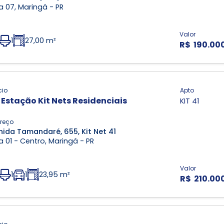
 07, Maringá - PR
Valor
1
27,00 m²
R$ 190.00
cio
Apto
 Estação Kit Nets Residenciais
KIT 41
reço
nida Tamandaré, 655, Kit Net 41
 01 - Centro, Maringá - PR
Valor
1
1
23,95 m²
R$ 210.00