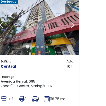
Destaque
Previous
Next
Edifício
Apto
Central
104
Endereço
Avenida Herval, 695
Zona 01 - Centro, Maringá - PR
1 + 2
3
1
118.75 m²