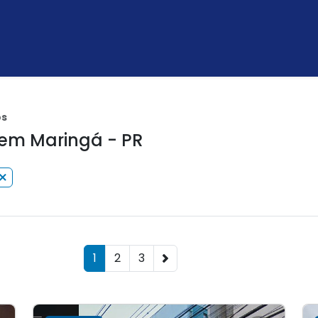
os
em Maringá - PR
1
2
3