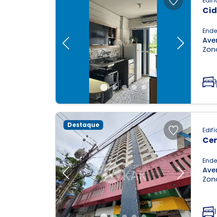
Edifí
Cid
Ende
Ave
Previous
Next
Zona
1
Destaque
Edifí
Cen
Ende
Ave
Previous
Next
Zona
1