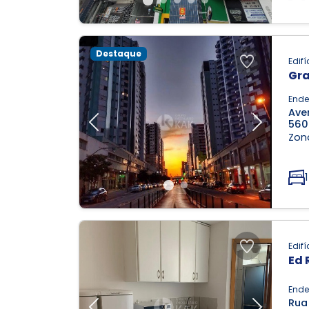
Destaque
Edifí
Gra
Ende
Ave
560
Previous
Next
Zona
1
Edifí
Ed 
Ende
Rua