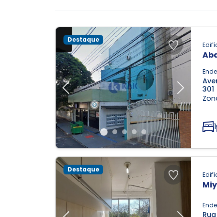
Destaque
Edifí
Aba
Ende
Aven
301
Previous
Next
Zona
1
Destaque
Edifí
Mi
Ende
Rua 