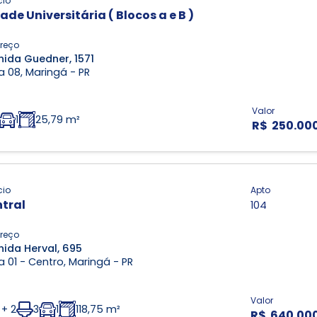
cio
ade Universitária ( Blocos a e B )
reço
nida Guedner, 1571
 08, Maringá - PR
Valor
1
25,79 m²
R$ 250.00
cio
Apto
tral
104
reço
nida Herval, 695
 01 - Centro, Maringá - PR
Valor
 + 2
3
1
118,75 m²
R$ 640.00