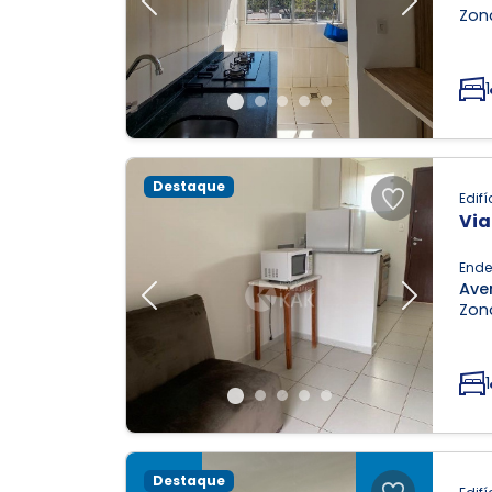
Previous
Next
Zona
1
Destaque
Edifí
Via
Ende
Ave
Previous
Next
Zona
1
Destaque