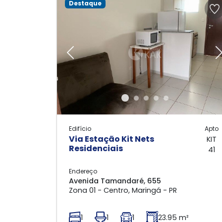
Destaque
Previous
Edifício
Apto
Via Estação Kit Nets
KIT
Residenciais
41
Endereço
Avenida Tamandaré, 655
Zona 01 - Centro, Maringá - PR
1
1
1
23.95 m²