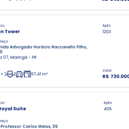
cio
Apto
n Tower
1203
reço
nida Advogado Horácio Raccanello Filho,
0
 07, Maringá - PR
Valor
 + 2
2
1
97,41 m²
R$ 730.00
cio
Apto
Royal Suite
406
reço
 Professor Carlos Weiss, 39