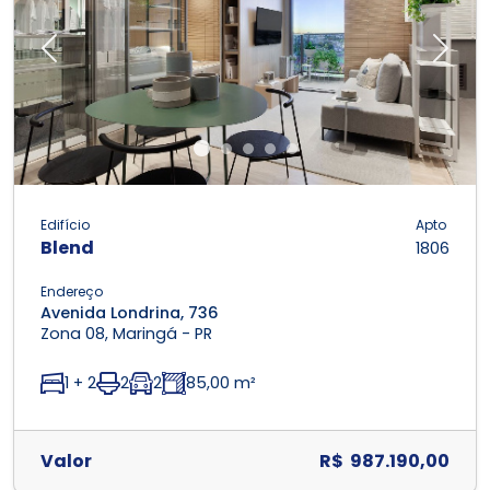
Previous
Next
Edifício
Apto
Blend
1806
Endereço
Avenida Londrina, 736
Zona 08, Maringá - PR
1 + 2
2
2
85,00 m²
Valor
R$ 987.190,00