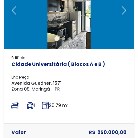
Previous
Next
Edifício
Cidade Universitária ( Blocos A e B )
Endereço
Avenida Guedner, 1571
Zona 08, Maringá - PR
1
1
25.79 m²
Valor
R$ 250.000,00