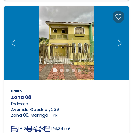
Previous
Next
Bairro
Zona 08
Endereço
Avenida Guedner, 239
Zona 08, Maringá - PR
1 + 2
3
3
176,24 m²