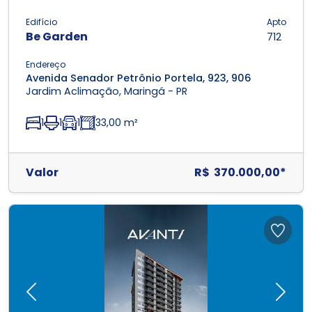
Edifício
Apto
Be Garden
712
Endereço
Avenida Senador Petrônio Portela, 923, 906
Jardim Aclimação, Maringá - PR
1
1
1
33,00 m²
Valor
R$ 370.000,00*
Previous
Next