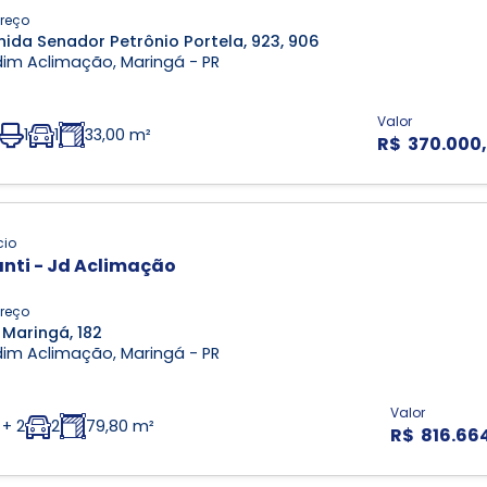
reço
nida Senador Petrônio Portela, 923, 906
dim Aclimação, Maringá - PR
Valor
1
1
33,00 m²
R$ 370.000
cio
nti - Jd Aclimação
reço
 Maringá, 182
dim Aclimação, Maringá - PR
Valor
 + 2
2
79,80 m²
R$ 816.66