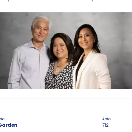
cio
Apto
Garden
712