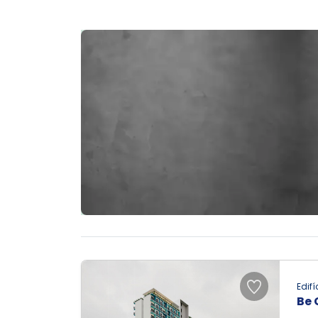
Edifí
Be 