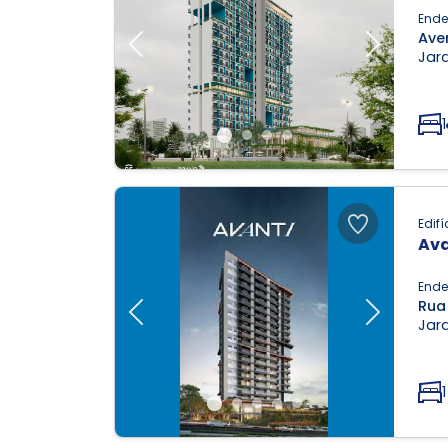
Ende
Ave
Previous
Next
Jar
1
Edifí
Ava
Ende
Rua
Previous
Next
Jar
1