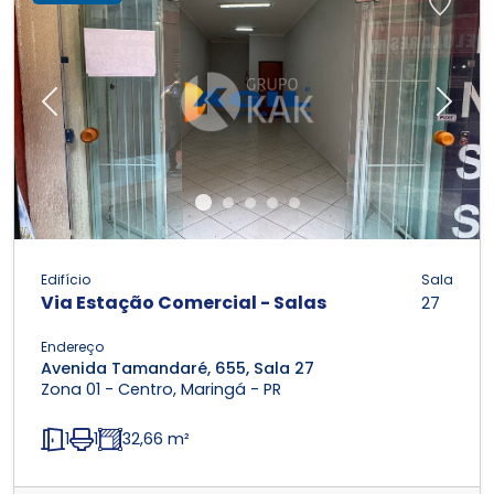
Previous
Next
Edifício
Sala
Via Estação Comercial - Salas
27
Endereço
Avenida Tamandaré, 655, Sala 27
Zona 01 - Centro, Maringá - PR
1
1
32,66 m²