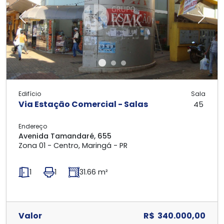
Previous
Next
Edifício
Sala
Via Estação Comercial - Salas
45
Endereço
Avenida Tamandaré, 655
Zona 01 - Centro, Maringá - PR
1
1
31.66 m²
Valor
R$ 340.000,00