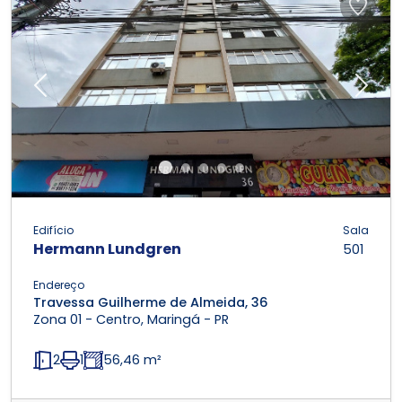
Previous
Next
Edifício
Sala
Hermann Lundgren
501
Endereço
Travessa Guilherme de Almeida, 36
Zona 01 - Centro, Maringá - PR
2
1
56,46 m²