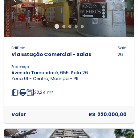
Previous
Next
Edifício
Sala
Via Estação Comercial - Salas
26
Endereço
Avenida Tamandaré, 655, Sala 26
Zona 01 - Centro, Maringá - PR
1
1
32,34 m²
Valor
R$ 220.000,00