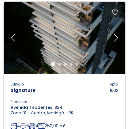
Previous
Next
Edifício
Apto
Signature
1602
Endereço
Avenida Tiradentes, 824
Zona 01 - Centro, Maringá - PR
4
5
4
250,00 m²