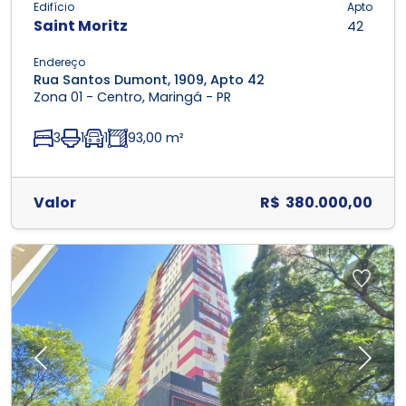
Edifício
Apto
Saint Moritz
42
Endereço
Rua Santos Dumont, 1909, Apto 42
Zona 01 - Centro, Maringá - PR
3
1
1
93,00 m²
Valor
R$ 380.000,00
Previous
Next