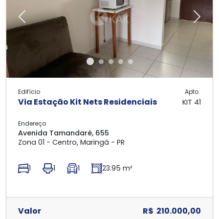
Previous
Next
Edifício
Apto
Via Estação Kit Nets Residenciais
KIT 41
Endereço
Avenida Tamandaré, 655
Zona 01 - Centro, Maringá - PR
1
1
1
23.95 m²
Valor
R$ 210.000,00