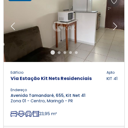
Previous
Next
Edifício
Apto
Via Estação Kit Nets Residenciais
KIT 41
Endereço
Avenida Tamandaré, 655, Kit Net 41
Zona 01 - Centro, Maringá - PR
1
1
1
23,95 m²