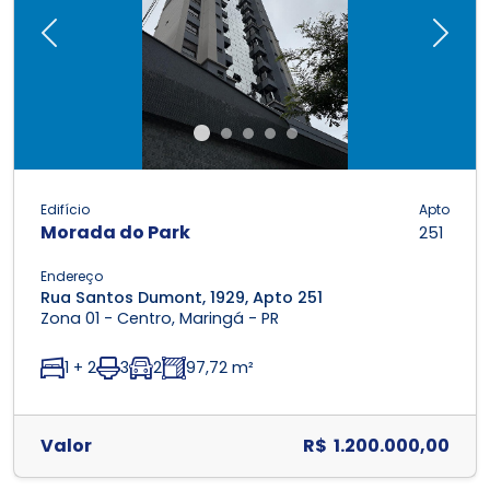
Previous
Next
Edifício
Apto
Morada do Park
251
Endereço
Rua Santos Dumont, 1929, Apto 251
Zona 01 - Centro, Maringá - PR
1 + 2
3
2
97,72 m²
Valor
R$ 1.200.000,00