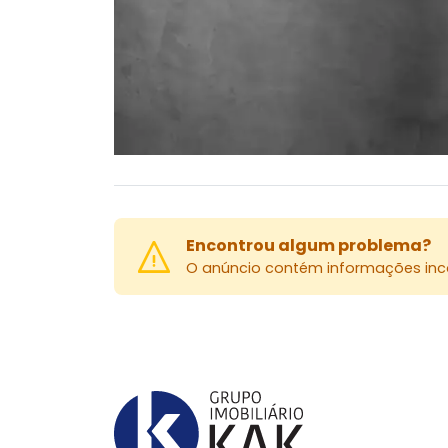
Encontrou algum problema?
O anúncio contém informações inco