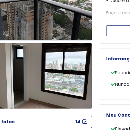
- Decore a
Faça uma vi
TRATAR :
- Luis Haya
- José Dirl
- Grupo Imo
- Agil imov
Informaç
Sacad
Nunca
Meu Con
 fotos
14
Elevad