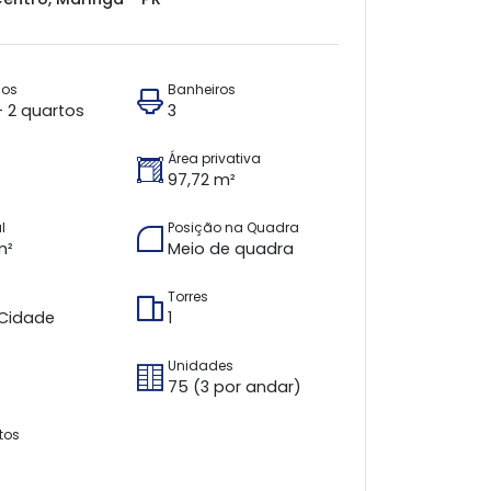
ios
Banheiros
 + 2 quartos
3
Área privativa
97,72 m²
l
Posição na Quadra
m²
Meio de quadra
Torres
 Cidade
1
Unidades
75 (3 por andar)
tos