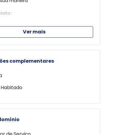
 sua maneira
sita :
Ver mais
shi whats (44) 99903-1446 creci 32.631
ey whats (44) 99916-6304 creci 43.202
biliário KAK (44) 98803 - 4531
eis (44) 3031-0010
ões complementares
a
 Habitado
domínio
or de Serviço