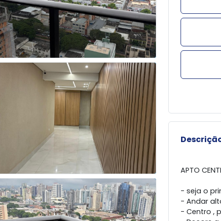
Descrição
APTO CENT
- seja o pr
- Andar alt
- Centro ,