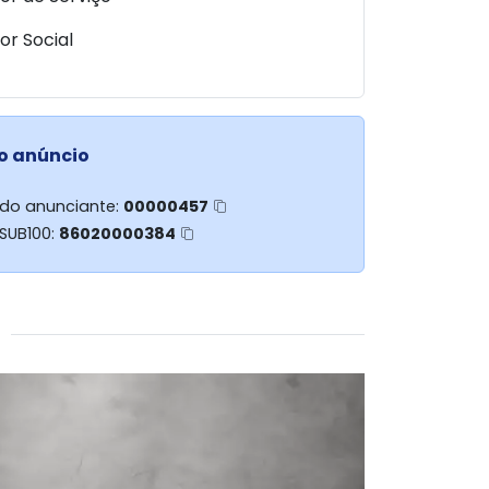
or Social
o anúncio
 do anunciante:
00000457
 SUB100:
86020000384