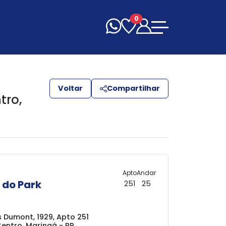
0
Voltar
Compartilhar
ntro
,
Apto
Andar
do Park
251
25
 Dumont, 1929, Apto 251
Centro, Maringá - PR