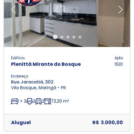
Previous
Next
Edifício
Apto
Plenittá Mirante do Bosque
1501
Endereço
Rua Jaracatiá, 302
Vila Bosque, Maringá - PR
1 + 2
2
2
73,20 m²
Aluguel
R$ 3.000,00