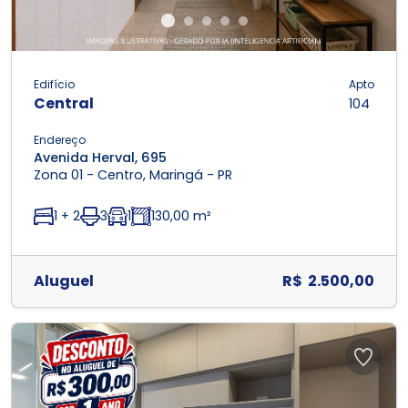
Edifício
Apto
Central
104
Endereço
Avenida Herval, 695
Zona 01 - Centro, Maringá - PR
1 + 2
3
1
130,00 m²
Aluguel
R$ 2.500,00