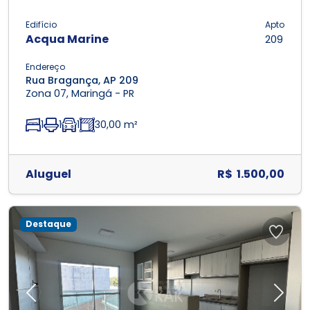
Edifício
Apto
Acqua Marine
209
Endereço
Rua Bragança, AP 209
Zona 07, Maringá - PR
1
1
1
30,00 m²
Aluguel
R$ 1.500,00
Destaque
Previous
Next