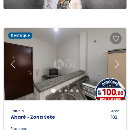
Destaque
Previous
Next
Edifício
Apto
Abaré - Zona Sete
102
Endereço