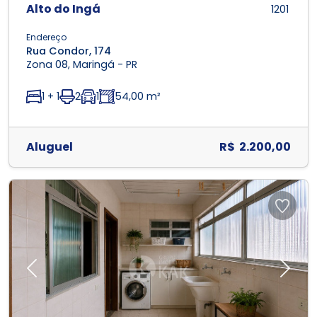
Alto do Ingá
1201
Endereço
Rua Condor, 174
Zona 08, Maringá - PR
1 + 1
2
1
54,00 m²
Aluguel
R$ 2.200,00
Previous
Next