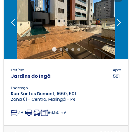
Previous
Next
Edifício
Apto
Jardins do Ingá
501
Endereço
Rua Santos Dumont, 1660, 501
Zona 01 - Centro, Maringá - PR
2 + 1
1
1
86,50 m²