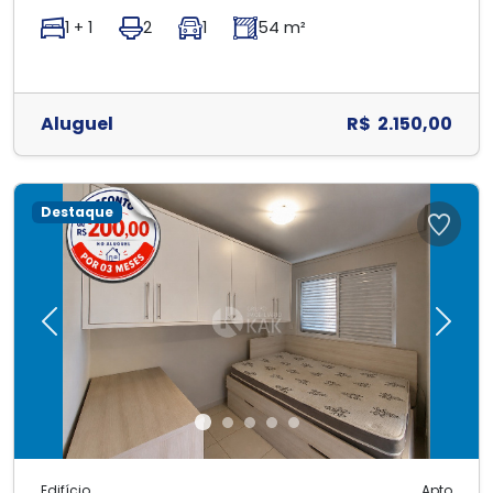
1 + 1
2
1
54 m²
Aluguel
R$ 2.150,00
Destaque
Previous
Next
Edifício
Apto