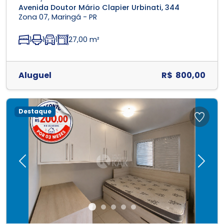
Avenida Doutor Mário Clapier Urbinati, 344
Zona 07, Maringá - PR
1
1
1
27,00 m²
Aluguel
R$ 800,00
Destaque
Previous
Next