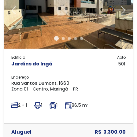
Previous
Next
Edifício
Apto
Jardins do Ingá
501
Endereço
Rua Santos Dumont, 1660
Zona 01 - Centro, Maringá - PR
2 + 1
1
1
86.5 m²
Aluguel
R$ 3.300,00