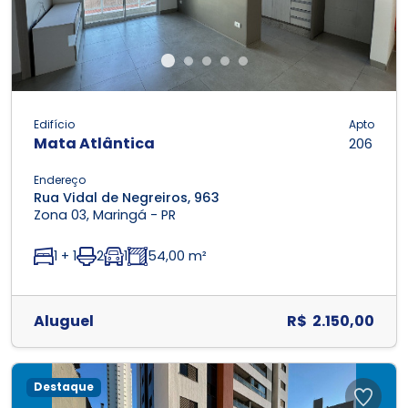
Edifício
Apto
Mata Atlântica
206
Endereço
Rua Vidal de Negreiros, 963
Zona 03, Maringá - PR
1 + 1
2
1
54,00 m²
Aluguel
R$ 2.150,00
Destaque