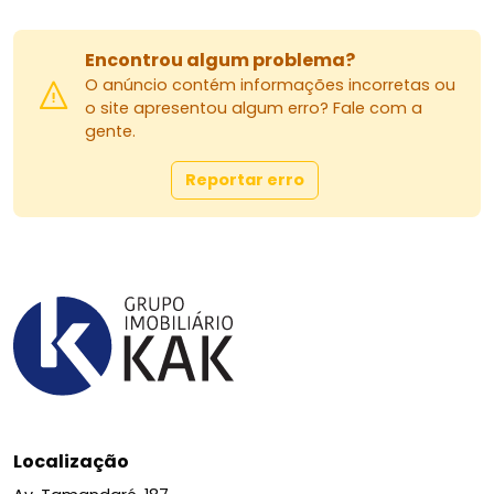
SAÍDA DO IMÓVEL, CONFIRMAR COM A
ADMINISTRADORA OS VALORES.
Encontrou algum problema?
Locação facilitada com análise de cadastro!
O anúncio contém informações incorretas ou
Envie sua documentação sem compromisso e
o site apresentou algum erro? Fale com a
receba um retorno rápido e descomplicado.
gente.
Telefone: (44) 3023-5910
Reportar erro
WhatsApp: (44) 98803-4531
Instagram: @agil_imoveis | @aluggar |
@kakimoveis | @grupokak
Agende já sua visita e venha conhecer seu novo
lar!
Localização