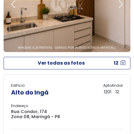
Previous
Next
Ver todas as fotos
12
Edifício
Apto
Andar
Alto do Ingá
1201
12
Endereço
Rua Condor, 174
Zona 08, Maringá - PR