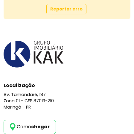
Valores de locação:
Reportar erro
Aluguel: R$ 1.600,00
Desconto: R$ 100,00 durante 6 meses
Seguro fiança: R$ 200,00
Condomínio (aprox): R$ 200,00
Observação:
O VALOR DE CONDOMÍNIO MENCIONADO NO
ANÚNCIO É UM VALOR APROXIMADO, ESSE VALOR DEVE
SER CONFIRMADO COM O SEU EMISSOR. OS
CONDOMÍNIOS PODEM COBRAR TAXAS DE ENTRADA E
SAÍDA DO IMÓVEL, CONFIRMAR COM A
ADMINISTRADORA OS VALORES.
Localização
Av. Tamandaré, 187
Locação facilitada com análise de cadastro!
Zona 01 -
CEP 87013-210
Envie sua documentação sem compromisso e
Maringá - PR
receba um retorno rápido e descomplicado.
Telefone: (44) 3023-5910
WhatsApp: (44) 98803-4531
Como
chegar
Instagram: @agil_imoveis | @aluggar |