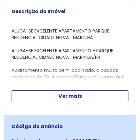
Descrição do Imóvel
ALUGA-SE EXCELENTE APARTAMENTO PARQUE
RESIDENCIAL CIDADE NOVA | MARINGÁ
ALUGA-SE EXCELENTE APARTAMENTO - PARQUE
RESIDENCIAL CIDADE NOVA | MARINGÁ/PR
Apartamento muito bem localizado, a poucos
metros da Av. Dr. Alexandre Rasgulaeff, com fácil
acesso a supermercados, pontos de ônibus e
comércios em geral.
Ver mais
*ALUGUEL BRUTO:* R$ 1.600,00
*OFERTA:* NOS PRIMEIROS 6 MESES DE LOCAÇÃO TEM
UM DESCONTO DE R$ 100,00, ONDE VOCÊ PAGA
ALUGUEL DE R$ 1.500,00 POR MÊS.
Código do anúncio
Endereço: Rua Florianópolis, 151 - Parque Residencial