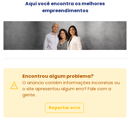
Salão de festas
Aqui você encontra os melhores
Espaço gourmet
empreendimentos
Espaço fitness
Sala de jogos
Brinquedoteca
Playground
Espaço PET
Mini Quadra
Pub
Diferenciais que encantam:
Vista deslumbrante para área preservada
Localização estratégica próxima ao Parque do
Encontrou algum problema?
Ingá
O anúncio contém informações incorretas ou
Bairro tranquilo, arborizado e com excelente
o site apresentou algum erro? Fale com a
infraestrutura
gente.
* Valores da locação:*
Reportar erro
*Aluguel Bruto:* R$ 3.300,00
*Desconto:* R$ 300,00 por mês durante os
primeiros 12 meses de locação. Nesse período, o
valor do aluguel será de R$ 3.000,00 mensais