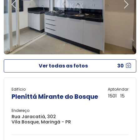
Previous
Next
Ver todas as fotos
30
Edifício
Apto
Andar
Plenittá Mirante do Bosque
1501
15
Endereço
Rua Jaracatiá, 302
Vila Bosque, Maringá - PR