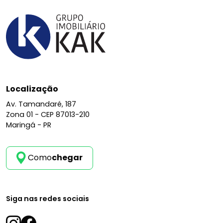
Seguro fiança: R$ 412,50
Condomínio aproximado: R$ 650,00
IPTU: conforme a guia do ano
Locação facilitada com análise de cadastro!
Envie sua documentação sem compromisso e
receba um retorno rápido e descomplicado.
Localização
Av. Tamandaré, 187
Zona 01 -
CEP 87013-210
Maringá - PR
Como
chegar
Siga nas redes sociais