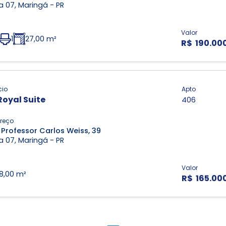
 07, Maringá - PR
Valor
1
27,00 m²
R$ 190.00
cio
Apto
Royal Suite
406
reço
 Professor Carlos Weiss, 39
 07, Maringá - PR
Valor
18,00 m²
R$ 165.00