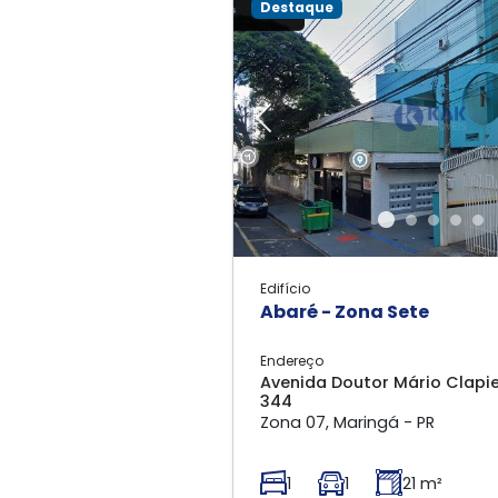
Destaque
Previous
Edifício
Abaré - Zona Sete
Endereço
Avenida Doutor Mário Clapier
344
Zona 07, Maringá - PR
1
1
21 m²