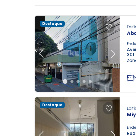
Destaque
Edifí
Aba
Ende
Aven
301
Previous
Next
Zona
1
Destaque
Edifí
Mi
Ende
Rua 