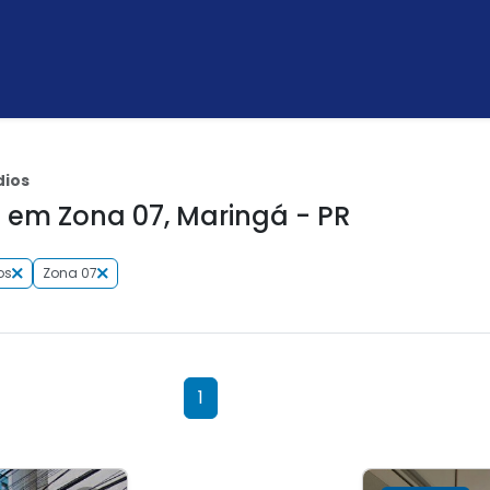
dios
em Zona 07, Maringá - PR
os
Zona 07
1