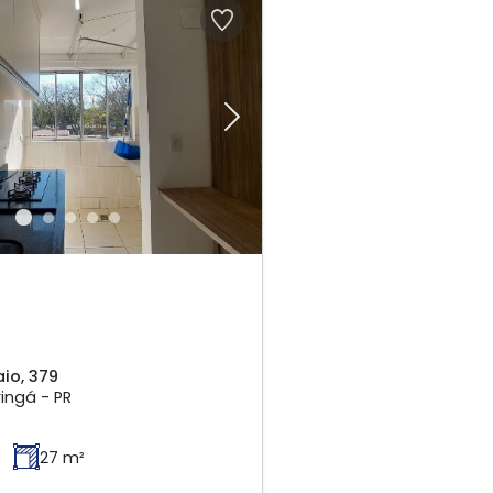
Next
io, 379
ingá - PR
27 m²