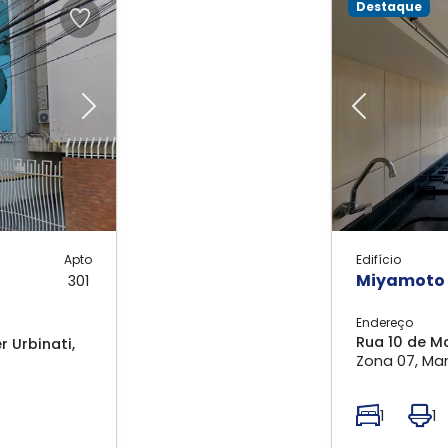
Destaque
Next
Previous
Apto
Edifício
Miyamoto
301
Endereço
Rua 10 de Ma
 Urbinati,
Zona 07, Mar
1
1