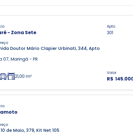
cio
Apto
ré - Zona Sete
301
reço
ida Doutor Mário Clapier Urbinati, 344, Apto
 07, Maringá - PR
Valor
1
21,00 m²
R$ 145.00
cio
yamoto
reço
10 de Maio, 379, Kit Net 105