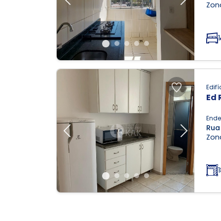
Previous
Next
Zona
1
Edifí
Ed 
Ende
Rua
Previous
Next
Zona