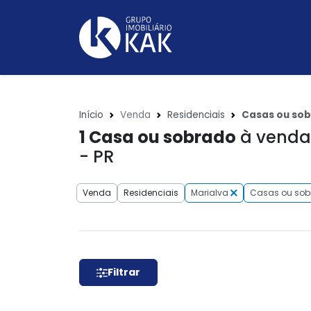
Início
Venda
Residenciais
Casas ou so
1
Casa ou sobrado
à venda 
- PR
Venda
Residenciais
Marialva
Casas ou sob
Filtrar