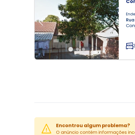
Con
Ende
Rua
Previous
Next
Conj
Encontrou algum problema?
O anúncio contém informações inco