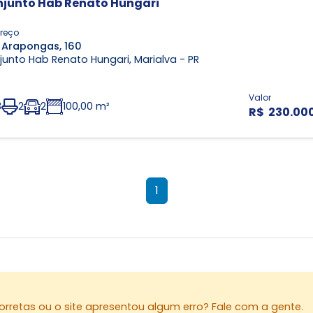
junto Hab Renato Hungari
reço
 Arapongas, 160
unto Hab Renato Hungari, Marialva - PR
Valor
3
2
2
100,00 m²
R$ 230.00
1
rretas ou o site apresentou algum erro? Fale com a gente.