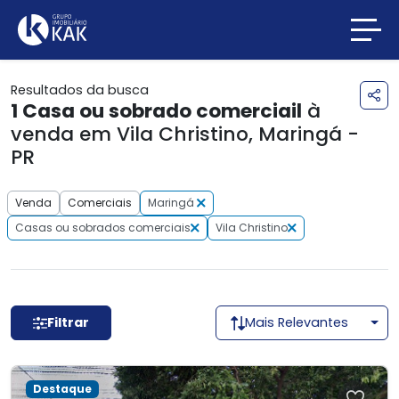
Resultados da busca
1
Casa ou sobrado comerciail
à
venda em Vila Christino, Maringá -
PR
Venda
Comerciais
Maringá
Casas ou sobrados comerciais
Vila Christino
Filtrar
Mais Relevantes
Destaque