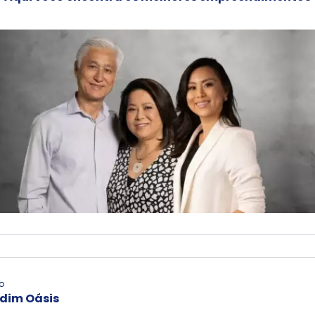
o
dim Oásis