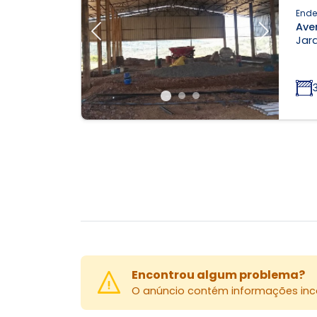
Ende
Ave
Previous
Next
Jard
Encontrou algum problema?
O anúncio contém informações inco