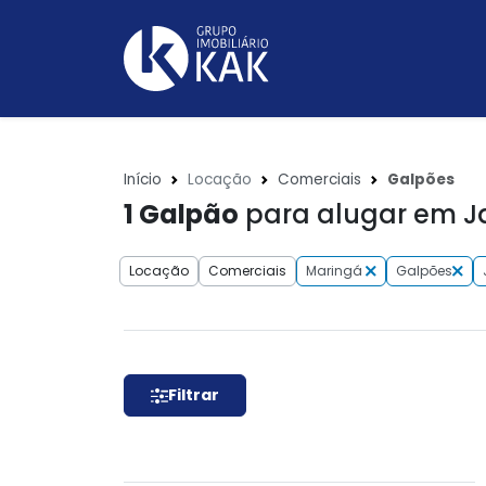
Início
Locação
Comerciais
Galpões
1
Galpão
para alugar em Ja
Locação
Comerciais
Maringá
Galpões
Filtrar