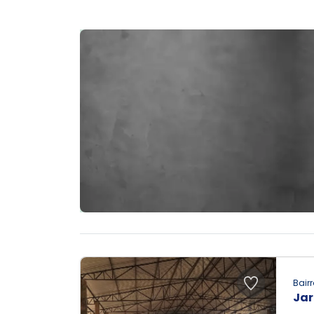
Bairr
Jar