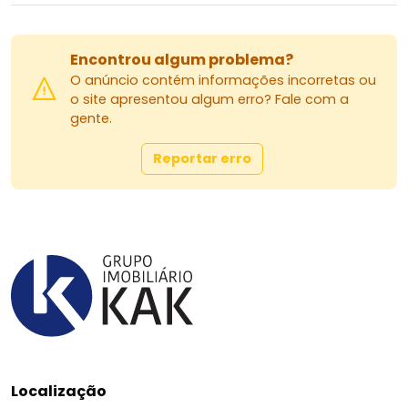
compromisso.
(44) 3023-5910
(44) 98803-4531
Encontrou algum problema?
@aluggar | @agilimoveis | @grupokak
O anúncio contém informações incorretas ou
o site apresentou algum erro? Fale com a
Agende sua visita e venha conhecer o espaço
gente.
ideal para o crescimento do seu negócio!
Reportar erro
Localização