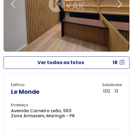
Previous
Next
Ver todas as fotos
18
Edifício
Sala
Andar
Le Monde
1312
13
Endereço
Avenida Carneiro Leão, 563
Zona Armazem, Maringá - PR