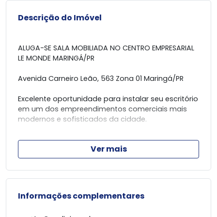
Descrição do Imóvel
ALUGA-SE SALA MOBILIADA NO CENTRO EMPRESARIAL
LE MONDE MARINGÁ/PR
Avenida Carneiro Leão, 563 Zona 01 Maringá/PR
Excelente oportunidade para instalar seu escritório
em um dos empreendimentos comerciais mais
modernos e sofisticados da cidade.
Sala comercial semi-mobiliada, localizada no 13°
Ver mais
andar, com acabamento impecável, ambientes
planejados e uma excelente estrutura para
empresas, profissionais liberais, consultórios e
escritórios corporativos.
Informações complementares
Sobre o imóvel:
- Área total de 71,09m²