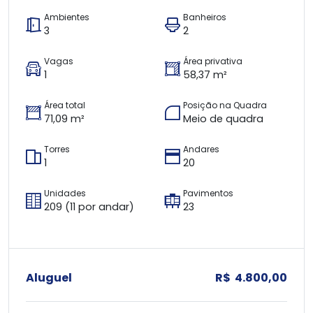
Ambientes
Banheiros
3
2
Vagas
Área privativa
1
58,37 m²
Área total
Posição na Quadra
71,09 m²
Meio de quadra
Torres
Andares
1
20
Unidades
Pavimentos
209 (11 por andar)
23
Aluguel
R$ 4.800,00