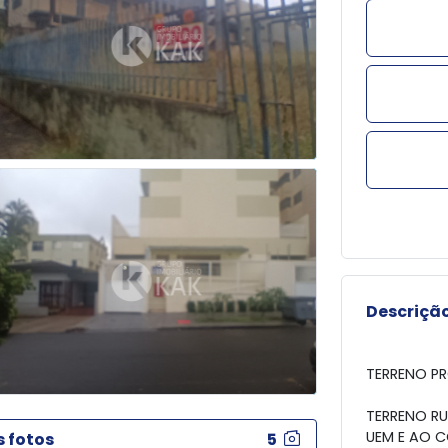
Descrição
TERRENO P
TERRENO RU
UEM E AO 
s fotos
5