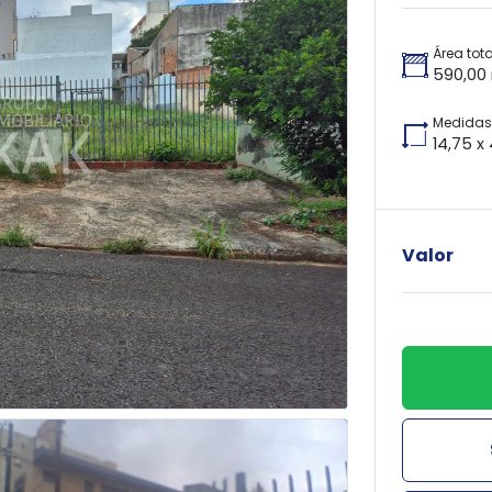
Área tota
590,00
Medidas 
14,75 x
Valor