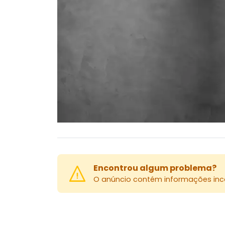
Encontrou algum problema?
O anúncio contém informações inco