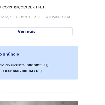
A CONSTRUÇOES DE KIT NET
M 14,75 DE FRENTE E 40,00 LATERAIS TOTAL
Ver mais
S (44) 99903-1446 WHATS
) 99916-6304 WHATS
o anúncio
 do anunciante:
00000553
 SUB100:
86020000474