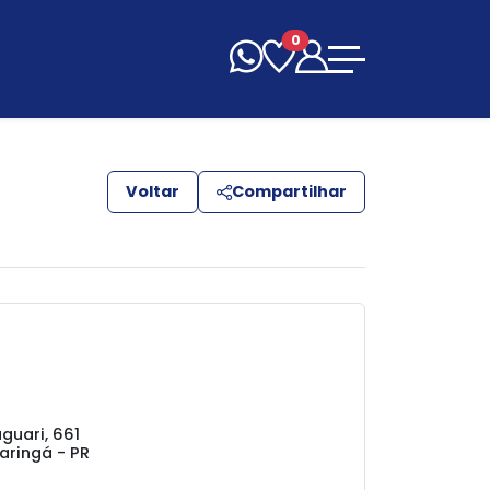
0
Voltar
Compartilhar
uari, 661
aringá - PR