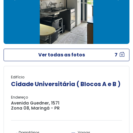
Ver todas as fotos
7
Edifício
Cidade Universitária ( Blocos A e B )
Endereço
Avenida Guedner, 1571
Zona 08, Maringá - PR
Dormitórios
Vagas