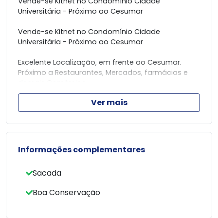
Vende-se Kitnet no Condomínio Cidade
Universitária - Próximo ao Cesumar
Vende-se Kitnet no Condomínio Cidade
Universitária - Próximo ao Cesumar
Excelente Localização, em frente ao Cesumar.
Próximo a Restaurantes, Mercados, farmácias e
demais Comércios.
Ver mais
Possui área de 25,79 m2, contendo:
Suite, Cozinha, Área de Serviço e 01 Vaga de
Garagem.
Área de Lazer, contendo Academia, piscina, sala
Informações complementares
de jogos, churrasqueira, além de sala de estudos.
Sacada
TRATAR :
- José Dirley whats (44) 99916-6304 creci 43.202
Boa Conservação
- Luis Hayashi whats (44) 99903-1446 creci 32.631
- Grupo Imobiliário KAK (44) 98803 - 4531