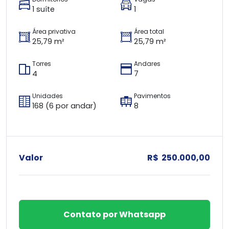
1 suíte
1
Área privativa
Área total
25,79 m²
25,79 m²
Torres
Andares
4
7
Unidades
Pavimentos
168 (6 por andar)
8
Valor
R$ 250.000,00
Contato por Whatsapp