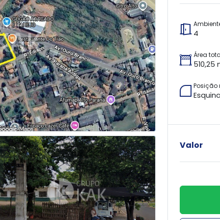
Ambient
4
Área tota
510,25 
Posição
Esquin
Valor