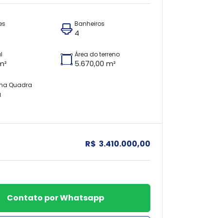
es
Banheiros
4
l
Área do terreno
m²
5.670,00 m²
 na Quadra
a
R$ 3.410.000,00
Contato por Whatsapp