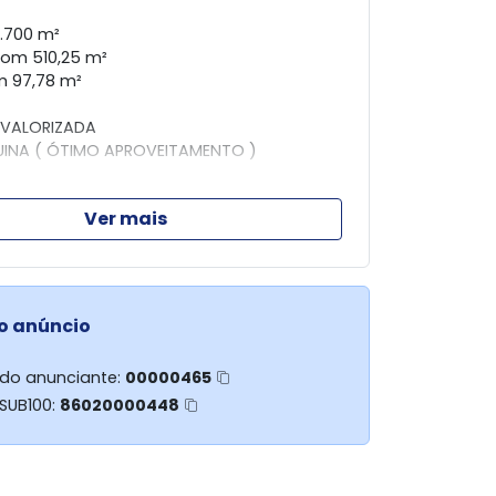
5.700 m²
om 510,25 m²
m 97,78 m²
 VALORIZADA
UINA ( ÓTIMO APROVEITAMENTO )
Luis Hayashi (44) 99903 - 1446
Ver mais
liario KAK (44) 98803 - 4531
 0010
o anúncio
 do anunciante:
00000465
 SUB100:
86020000448