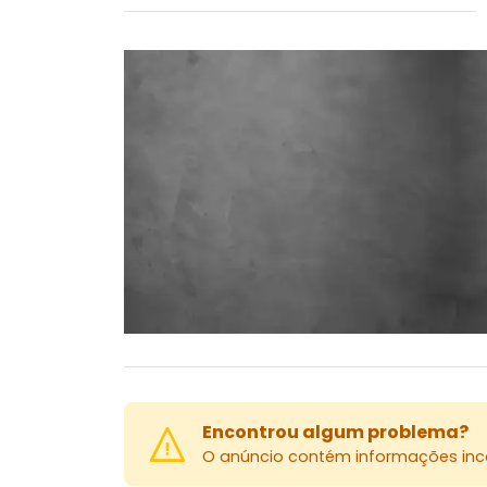
Encontrou algum problema?
O anúncio contém informações inco