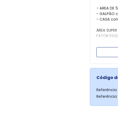
- AREA DE 
- GALPÃO c
- CASA co
ÁREA SUPER
FATOR ESQ
CONSULTE : 
Creci 32.631
Grupo Imobi
(44) 3031 -
Código d
Referência
Referência