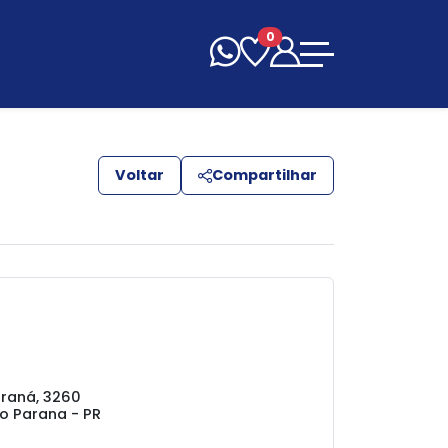
0
Voltar
Compartilhar
raná, 3260
to Parana - PR