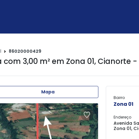
l
86020000429
 com 3,00 m² em
Zona 01
,
Cianorte -
Mapa
Bairro
Zona 01
Endereço
Avenida Sa
Zona 01, C