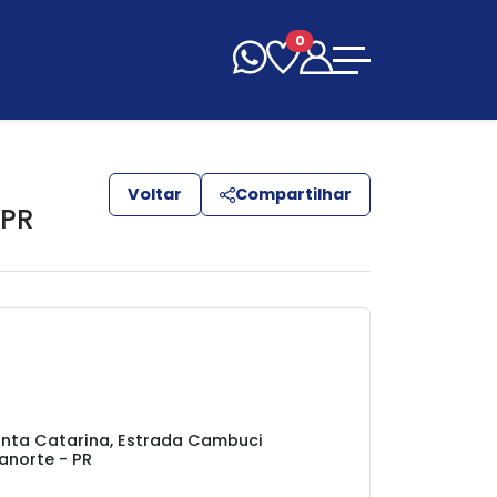
0
Voltar
Compartilhar
 PR
nta Catarina, Estrada Cambuci
ianorte - PR