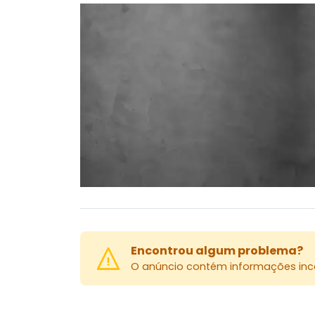
Encontrou algum problema?
O anúncio contém informações inco