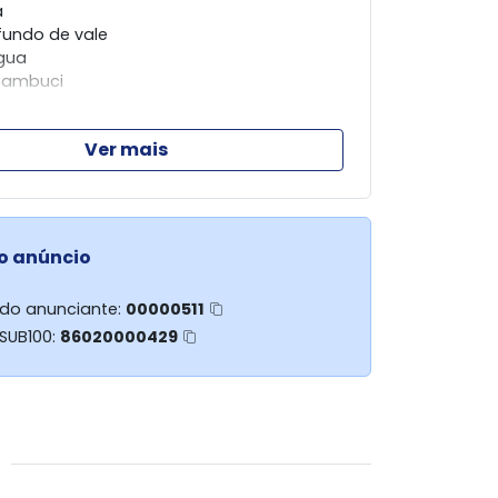
a
fundo de vale
gua
Cambuci
keshi Creci 13.494 (44) 99128 -2345
Ver mais
liario KAK (44) 98803 - 4531
o anúncio
 do anunciante:
00000511
 SUB100:
86020000429