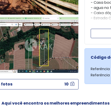
- Casa bo
- agua no 
- Caixa dá
- Estrada 
Tratar : Ta
Grupo imobi
Código d
Referência
Referência
 fotos
10
Aqui você encontra os melhores empreendimentos