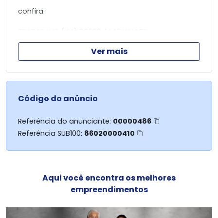
confira :
TRATAR LUIS (44) 99903-1446 WHATS
Creci 32.631
Ver mais
Grupo Imobiliário KAK (44) 98803 - 4531
Agil imoveis (44) 3031-0010
Código do anúncio
Referência do anunciante:
00000486
Referência SUB100:
86020000410
Aqui você encontra os melhores
empreendimentos