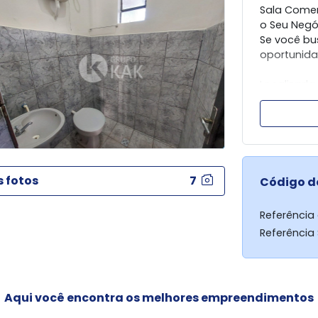
Sala Comer
o Seu Negó
Se você bus
oportunida
Localizada
residencia
é ideal par
negócio em
Sobre o imó
- 35m² de á
s fotos
7
Código d
- Ambient
- 01 banhei
Referência
- Porta de
Referência
Espaço vers
estética, l
comerciais
Aqui você encontra os melhores empreendimentos
Taxas da l