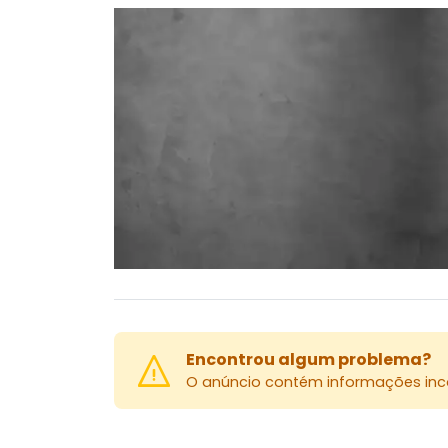
Encontrou algum problema?
O anúncio contém informações inco