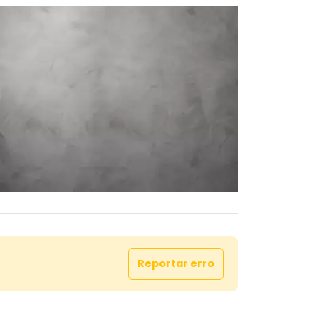
$ 1.000,00
ança: R$ 125,00
cilitada mediante análise de cadastro!
documentação para análise sem
so.
5910
4531
s | @aluggar | @agilimoveis | @grupokak
 visita e venha conhecer o espaço ideal
scimento do seu negócio!
Reportar erro