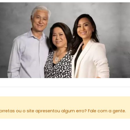
- Aluguel: R
- Seguro-fi
Locação fa
Envie sua 
compromis
(44) 3023-
(44) 9903-
@kakimovei
Agende sua
para o cre
rretas ou o site apresentou algum erro? Fale com a gente.