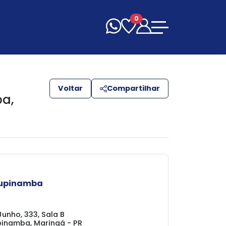
0
Voltar
Compartilhar
ba
,
Tupinamba
Junho, 333, Sala B
inamba, Maringá - PR