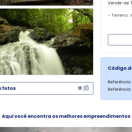
Vende-se T
- Terreno:
- 4,2 KM d
- Excelent
Tratar: Jos
Whats (44
Código d
KAK IMÓVEIS
Referência
(44) 3023 -
s fotos
11
Referência
(44)99184 
Aqui você encontra os melhores empreendimentos