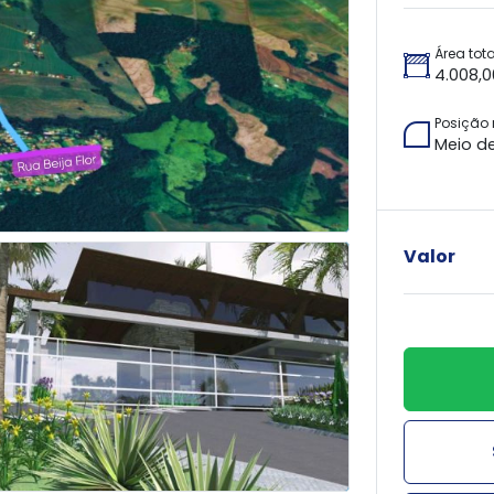
Área tota
4.008,
Posição
Meio d
Valor