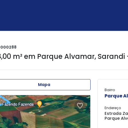
0000288
8,00 m² em
Parque Alvamar
,
Sarandi 
Mapa
Bairro
Parque A
Endereço
Estrada Za
Parque Alv