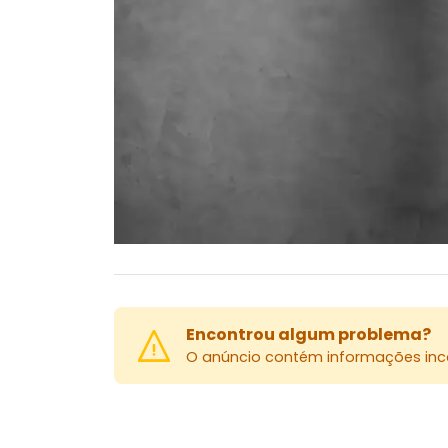
Encontrou algum problema?
O anúncio contém informações inco