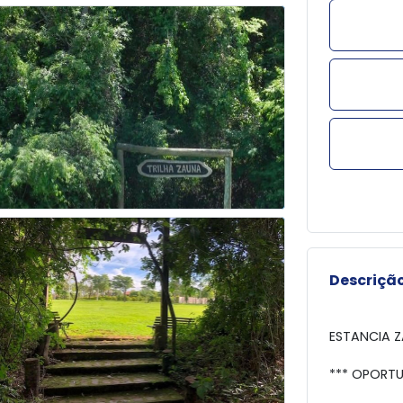
Descrição
ESTANCIA Z
*** OPORTU