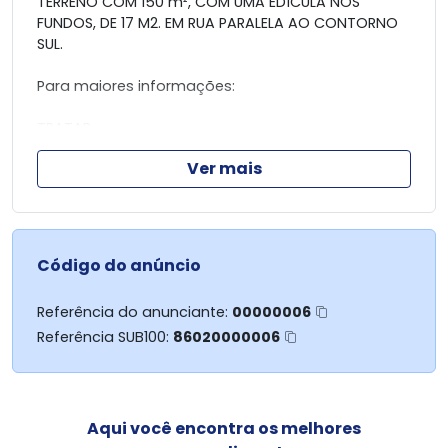
TERRENO COM 150 m², COM UMA EDÍCULA NOS
FUNDOS, DE 17 M2. EM RUA PARALELA AO CONTORNO
SUL.
Para maiores informações:
TRATAR :
- José Dirley whats (44) 99916-6304 creci 43.202
Ver mais
- Luis Hayashi whats (44) 99903-1446 creci 32.631
- Grupo Imobiliário KAK (44) 98803 - 4531
- KAK imoveis (44) 3023 - 5910
Código do anúncio
Referência do anunciante:
00000006
Referência SUB100:
86020000006
Aqui você encontra os melhores