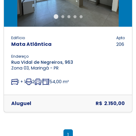
Edifício
Apto
Mata Atlântica
206
Endereço
Rua Vidal de Negreiros, 963
Zona 03, Maringá - PR
1 + 1
2
1
54,00 m²
Aluguel
R$ 2.150,00
1