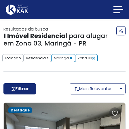
Resultados da busca
1
Imóvel Residencial
para alugar
em Zona 03, Maringá - PR
Locação
Residenciais
Maringá
Zona 03
Filtrar
Mais Relevantes
Destaque