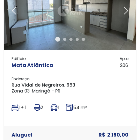
Previous
Next
Edifício
Apto
Mata Atlântica
206
Endereço
Rua Vidal de Negreiros, 963
Zona 03, Maringá - PR
1 + 1
2
1
54 m²
Aluguel
R$ 2.150,00